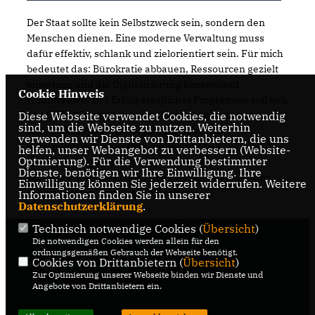
Der Staat sollte kein Selbstzweck sein, sondern den
Menschen dienen. Eine moderne Verwaltung muss
dafür effektiv, schlank und zielorientiert sein. Für mich
bedeutet das: Bürokratie abbauen, Ressourcen gezielt
einsetzen und die Digitalisierung konsequent
Cookie Hinweis
vorantreiben. Der Erfolg staatlicher Programme soll sich
Diese Webseite verwendet Cookies, die notwendig
an klaren Zielen messen, nicht an ausgegebenen
sind, um die Webseite zu nutzen. Weiterhin
Mitteln. Europäische Vorgaben möchte ich
verwenden wir Dienste von Drittanbietern, die uns
unbürokratisch umsetzen, ohne unnötige
helfen, unser Webangebot zu verbessern (Website-
Optmierung). Für die Verwendung bestimmter
Übererfüllung. Gesetze sollen Unternehmen und
Dienste, benötigen wir Ihre Einwilligung. Ihre
Bürgern Planungssicherheit bieten und deshalb nur
Einwilligung können Sie jederzeit widerrufen. Weitere
noch zu festen Terminen in Kraft treten.
Informationen finden Sie in unserer
Datenschutzerklärung
.
Technisch notwendige Cookies (
Übersicht
)
Die notwendigen Cookies werden allein für den
ordnungsgemäßen Gebrauch der Webseite benötigt.
Cookies von Drittanbietern (
Übersicht
)
Zur Optimierung unserer Webseite binden wir Dienste und
Angebote von Drittanbietern ein.